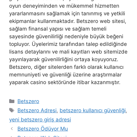
oyun deneyiminden ve mükemmel hizmetten
yararlanmasını sağlamak için tanınmış ve yetkili
ekipmanlar kullanmaktadır. Betszero web sitesi,
sağlam finansal yapısı ve sağlam temeli
sayesinde güvenilirliği nedeniyle büyük beğeni
topluyor. Üyelerimiz tarafından talep edildiğinde
lisans detaylarını ve mali kayıtları web sitemizde
yayınlayarak güvenilirliğini ortaya koyuyoruz.
Betszero, diğer sitelerden farklı olarak kullanıcı
memnuniyeti ve güvenliği üzerine araştırmalar
yaparak casino sektöründe itibar kazanmıştır.
Kategoriler
Betszero
Etiketler
Betszero Adresi
,
betszero kullanıcı güvenliği
,
yeni betszero giriş adresi
Betszero Ödüyor Mu