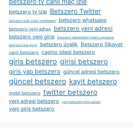
betszero tv canli maç izle
Betszero Twitter
betszero tv izle
betszero whatsapp
betszero web sitesi i̇ncelemesi
betszero yeni adresi
betszero yeni adres
betszero yeni giris
betszero yüklenebilir mobil uygulama
betszero üyelik
Betszero Şikayet
betszero üye girişi
casino sitesi betszero
canli betszero
giris betszero
girisi betszero
giris yap betszero
güncel adresi betszero
güncel betszero
kayit betszero
twitter betszero
mobil betszero
yeni adresi betszero
yeni betszero giriş adresi
yeni giris betszero