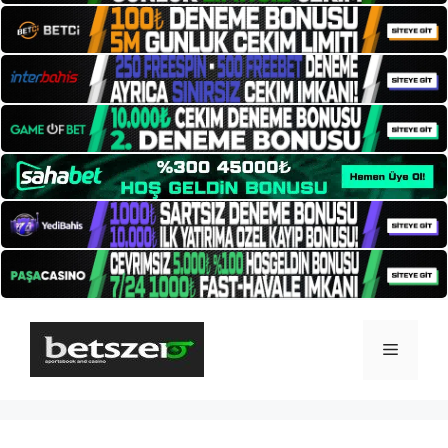
İçeriğe
atla
Menü