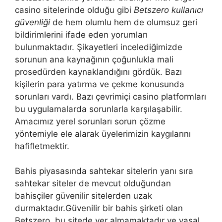
casino sitelerinde olduğu gibi
Betszero kullanıcı
güvenliği
de hem olumlu hem de olumsuz geri
bildirimlerini ifade eden yorumları
bulunmaktadır. Şikayetleri incelediğimizde
sorunun ana kaynağının çoğunlukla mali
prosedürden kaynaklandığını gördük. Bazı
kişilerin para yatırma ve çekme konusunda
sorunları vardı. Bazı çevrimiçi casino platformları
bu uygulamalarda sorunlarla karşılaşabilir.
Amacımız yerel sorunları sorun çözme
yöntemiyle ele alarak üyelerimizin kaygılarını
hafifletmektir.
Bahis piyasasında sahtekar sitelerin yanı sıra
sahtekar siteler de mevcut olduğundan
bahisçiler güvenilir sitelerden uzak
durmaktadır.Güvenilir bir bahis şirketi olan
Betszero, bu sitede yer almamaktadır ve yasal