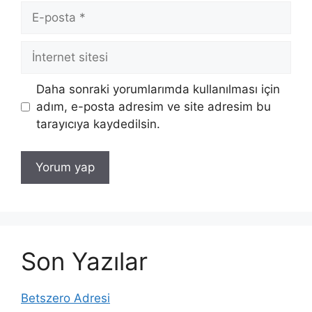
E-
posta
İnternet
sitesi
Daha sonraki yorumlarımda kullanılması için
adım, e-posta adresim ve site adresim bu
tarayıcıya kaydedilsin.
Son Yazılar
Betszero Adresi