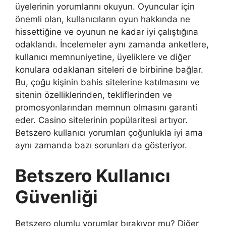
üyelerinin yorumlarını okuyun. Oyuncular için
önemli olan, kullanıcıların oyun hakkında ne
hissettiğine ve oyunun ne kadar iyi çalıştığına
odaklandı. İncelemeler aynı zamanda anketlere,
kullanıcı memnuniyetine, üyeliklere ve diğer
konulara odaklanan siteleri de birbirine bağlar.
Bu, çoğu kişinin bahis sitelerine katılmasını ve
sitenin özelliklerinden, tekliflerinden ve
promosyonlarından memnun olmasını garanti
eder. Casino sitelerinin popülaritesi artıyor.
Betszero kullanıcı yorumları çoğunlukla iyi ama
aynı zamanda bazı sorunları da gösteriyor.
Betszero Kullanıcı
Güvenliği
Betszero olumlu yorumlar bırakıyor mu? Diğer