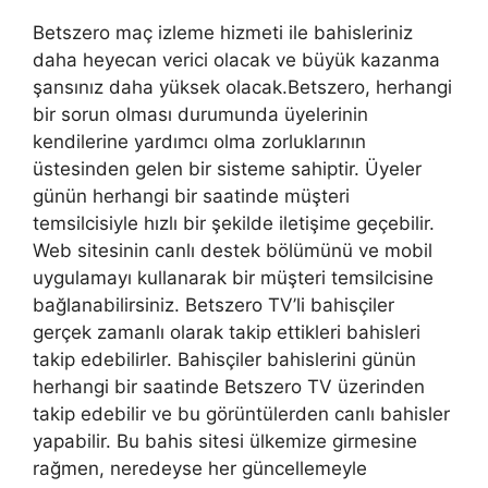
Betszero maç izleme hizmeti ile bahisleriniz
daha heyecan verici olacak ve büyük kazanma
şansınız daha yüksek olacak.Betszero, herhangi
bir sorun olması durumunda üyelerinin
kendilerine yardımcı olma zorluklarının
üstesinden gelen bir sisteme sahiptir. Üyeler
günün herhangi bir saatinde müşteri
temsilcisiyle hızlı bir şekilde iletişime geçebilir.
Web sitesinin canlı destek bölümünü ve mobil
uygulamayı kullanarak bir müşteri temsilcisine
bağlanabilirsiniz. Betszero TV’li bahisçiler
gerçek zamanlı olarak takip ettikleri bahisleri
takip edebilirler. Bahisçiler bahislerini günün
herhangi bir saatinde Betszero TV üzerinden
takip edebilir ve bu görüntülerden canlı bahisler
yapabilir. Bu bahis sitesi ülkemize girmesine
rağmen, neredeyse her güncellemeyle