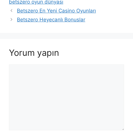
betszero oyun dünyası
Betszero En Yeni Casino Oyunları
Betszero Heyecanlı Bonuslar
Yorum yapın
Yorum