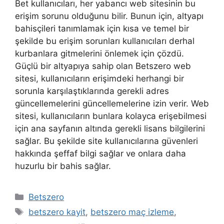
Bet kullanıcıları, her yabancı web sitesinin bu
erişim sorunu olduğunu bilir. Bunun için, altyapı
bahisçileri tanımlamak için kısa ve temel bir
şekilde bu erişim sorunları kullanıcıları derhal
kurbanlara gitmelerini önlemek için çözdü.
Güçlü bir altyapıya sahip olan Betszero web
sitesi, kullanıcıların erişimdeki herhangi bir
sorunla karşılaştıklarında gerekli adres
güncellemelerini güncellemelerine izin verir. Web
sitesi, kullanıcıların bunlara kolayca erişebilmesi
için ana sayfanın altında gerekli lisans bilgilerini
sağlar. Bu şekilde site kullanıcılarına güvenleri
hakkında şeffaf bilgi sağlar ve onlara daha
huzurlu bir bahis sağlar.
Kategoriler
Betszero
Etiketler
betszero kayit
,
betszero maç izleme
,