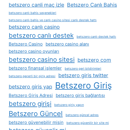
betszero canli maç izle
Betszero Canlı Bahis
betszero canlı bahis seçenekleri
betszero canlı bahis ve canlı casino sitesi canlı destek hattı
betszero canlı casino
betszero canlı destek
betszero canlı destek hattı
Betszero Casino
betszero casino alanı
betszero casino oyunları
betszero casino sitesi
betszero com
betszero finansal i̇şlemler
betszero geri bildirimleri
betszero giris twitter
betszero geçerli bir giriş adresi
Betszero Giriş
betszero giris yap
Betszero Giriş Adresi
betszero giriş bağlantısı
betszero girişi
betszero giriş yapın
Betszero Güncel
betszero güncel adres
betszero güvenebilir misin
betszero güvenilir bir site mi