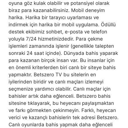
oyuna göz kulak olabilir ve potansiyel olarak
biraz para kazanabilirsiniz. Mobil deneyim
harika. Harika bir tarayıcı uyarlaması ve
indirmek için harika bir mobil uygulama. Ödüllü
destek ekibimiz sohbet, e-posta ve telefon
yoluyla 7/24 hizmetinizdedir. Para çekme
işlemleri zamanında işlenir (genellikle talepten
sonraki 24 saat içinde). Dünyada bahis yaparak
para kazanan birçok insan var. Bu insanlar için
en önemli kriterlerden biri canlı bir siteye bahis
yapmaktır. Betszero TV bu sitelerin en
iyilerinden biridir ve canlı maçları izlemeyi
seçmenize yardımcı olabilir. Canlı maçlar için
bahisler artık daha eğlenceli. Betszero bahis
sitesine tıklayarak, bu heyecanı paylaşmaktan
ve farkı görmekten çekinmeyin. Farklı, heyecan
verici ve kazançlı bahislerin tek adresi Betszero.
Canlı oyunlarda bahis yapmak daha eğlenceli