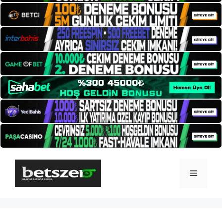
İçeriğe
atla
Menü