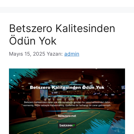
Betszero Kalitesinden
Ödün Yok
Mayıs 15, 2025
Yazarı:
admin