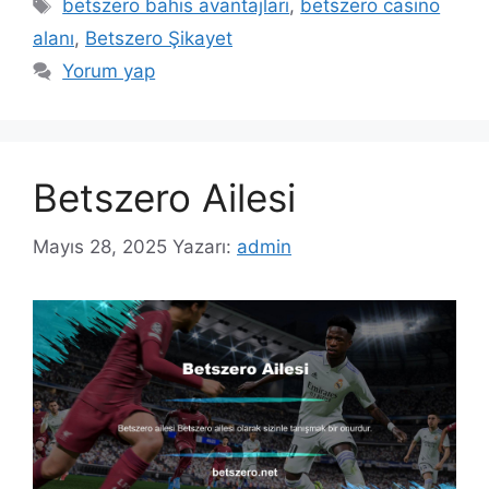
Etiketler
betszero bahis avantajları
,
betszero casino
alanı
,
Betszero Şikayet
Yorum yap
Betszero Ailesi
Mayıs 28, 2025
Yazarı:
admin