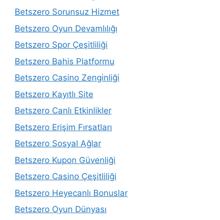
Betszero Sorunsuz Hizmet
Betszero Oyun Devamlılığı
Betszero Spor Çeşitliliği
Betszero Bahis Platformu
Betszero Casino Zenginliği
Betszero Kayıtlı Site
Betszero Canlı Etkinlikler
Betszero Erişim Fırsatları
Betszero Sosyal Ağlar
Betszero Kupon Güvenliği
Betszero Casino Çeşitliliği
Betszero Heyecanlı Bonuslar
Betszero Oyun Dünyası