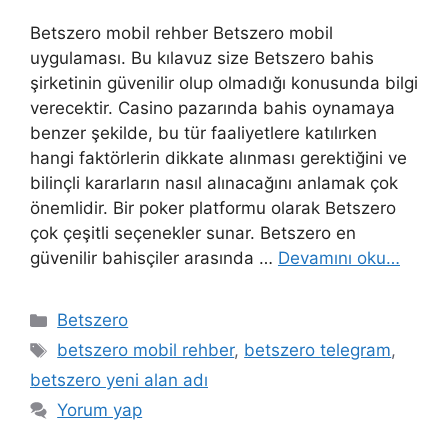
Betszero mobil rehber Betszero mobil
uygulaması. Bu kılavuz size Betszero bahis
şirketinin güvenilir olup olmadığı konusunda bilgi
verecektir. Casino pazarında bahis oynamaya
benzer şekilde, bu tür faaliyetlere katılırken
hangi faktörlerin dikkate alınması gerektiğini ve
bilinçli kararların nasıl alınacağını anlamak çok
önemlidir. Bir poker platformu olarak Betszero
çok çeşitli seçenekler sunar. Betszero en
güvenilir bahisçiler arasında …
Devamını oku…
Kategoriler
Betszero
Etiketler
betszero mobil rehber
,
betszero telegram
,
betszero yeni alan adı
Yorum yap