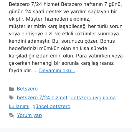
Betszero 7/24 hizmet Betszero haftanın 7 günü,
günün 24 saati destek ve yardım sağlayan bir
ekiptir. Müşteri hizmetleri ekibimiz,
müşterilerimizin karşılaşabileceği her türlü sorun
veya endişeye hızlı ve etkili çözümler sunmaya
kendini adamıştır. Bu, sorunuzu çözer. Bonus
hedeflerinizi mümkün olan en kısa sürede
karşıladığınızdan emin olun. Para yatırırken veya
çekerken herhangi bir sorunla karşılaşırsanız
faydalıdır. …
Devamını oku…
Kategoriler
Betszero
Etiketler
betszero 7/24 hizmet
,
betszero uygulama
kullanımı
,
güncel betszero
Yorum yap