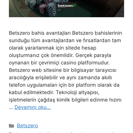
Betszero bahis avantajları Betszero bahislerinin
sunduğu tüm avantajlardan ve fırsatlardan tam
olarak yararlanmak için sitede hesap
oluşturmanız çok önemlidir. Gerçek parayla
oynanan bir çevrimiçi casino platformudur.
Betszero web sitesine bir bilgisayar tarayıcısı
aracılığıyla erişilebilir ve aynı zamanda akıllı
telefon uygulamaları için bir platform olarak da
kabul edilmektedir. Teknoloji altyapısı,
işletmelerin çağdaş kimlik bilgileri edinme hızını
…
Devamını oku…
Kategoriler
Betszero