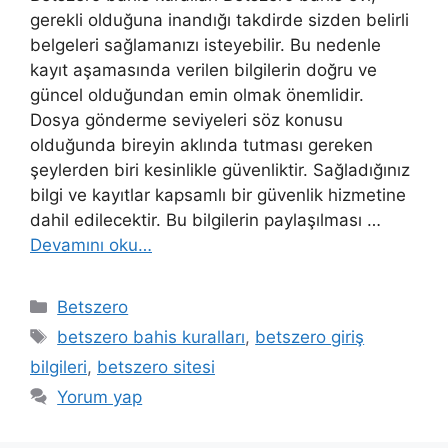
gerekli olduğuna inandığı takdirde sizden belirli
belgeleri sağlamanızı isteyebilir. Bu nedenle
kayıt aşamasında verilen bilgilerin doğru ve
güncel olduğundan emin olmak önemlidir.
Dosya gönderme seviyeleri söz konusu
olduğunda bireyin aklında tutması gereken
şeylerden biri kesinlikle güvenliktir. Sağladığınız
bilgi ve kayıtlar kapsamlı bir güvenlik hizmetine
dahil edilecektir. Bu bilgilerin paylaşılması …
Devamını oku…
Kategoriler
Betszero
Etiketler
betszero bahis kuralları
,
betszero giriş
bilgileri
,
betszero sitesi
Yorum yap