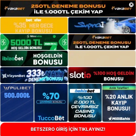
×
BETSZERO GİRİŞ İÇİN TIKLAYINIZ!