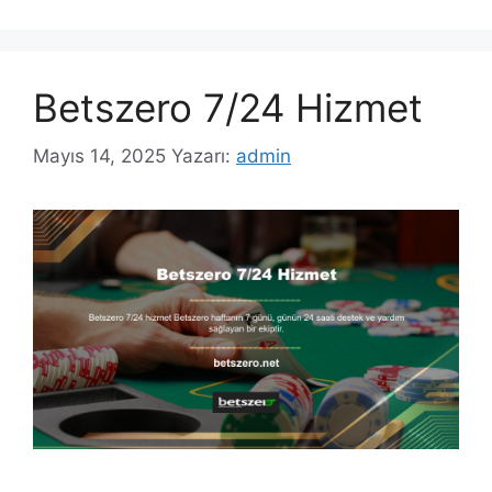
Betszero 7/24 Hizmet
Mayıs 14, 2025
Yazarı:
admin