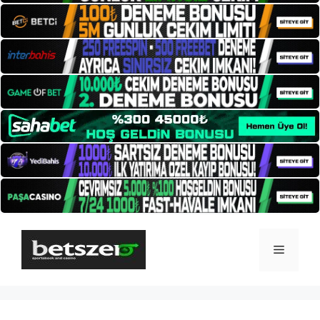
İçeriğe
atla
Menü