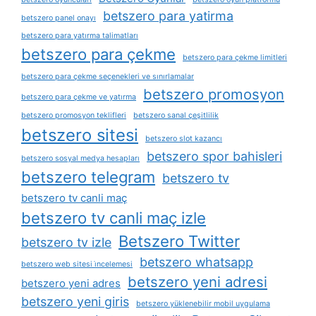
betszero para yatirma
betszero panel onayı
betszero para yatırma talimatları
betszero para çekme
betszero para çekme limitleri
betszero para çekme seçenekleri ve sınırlamalar
betszero promosyon
betszero para çekme ve yatırma
betszero promosyon teklifleri
betszero sanal çeşitlilik
betszero sitesi
betszero slot kazancı
betszero spor bahisleri
betszero sosyal medya hesapları
betszero telegram
betszero tv
betszero tv canli maç
betszero tv canli maç izle
Betszero Twitter
betszero tv izle
betszero whatsapp
betszero web sitesi i̇ncelemesi
betszero yeni adresi
betszero yeni adres
betszero yeni giris
betszero yüklenebilir mobil uygulama