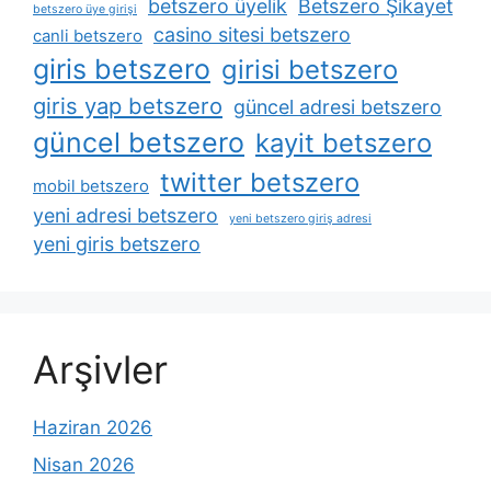
betszero üyelik
Betszero Şikayet
betszero üye girişi
casino sitesi betszero
canli betszero
giris betszero
girisi betszero
giris yap betszero
güncel adresi betszero
güncel betszero
kayit betszero
twitter betszero
mobil betszero
yeni adresi betszero
yeni betszero giriş adresi
yeni giris betszero
Arşivler
Haziran 2026
Nisan 2026