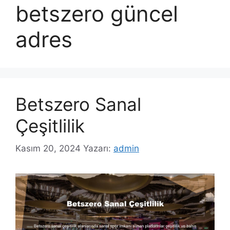
betszero güncel
adres
Betszero Sanal
Çeşitlilik
Kasım 20, 2024
Yazarı:
admin