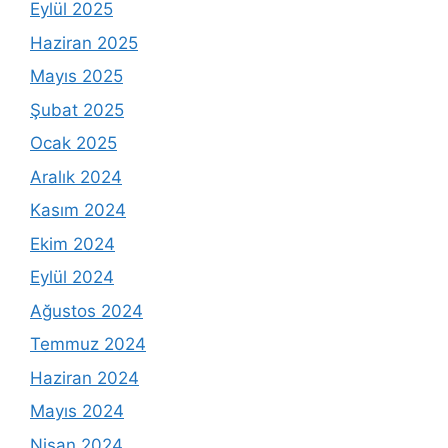
Eylül 2025
Haziran 2025
Mayıs 2025
Şubat 2025
Ocak 2025
Aralık 2024
Kasım 2024
Ekim 2024
Eylül 2024
Ağustos 2024
Temmuz 2024
Haziran 2024
Mayıs 2024
Nisan 2024