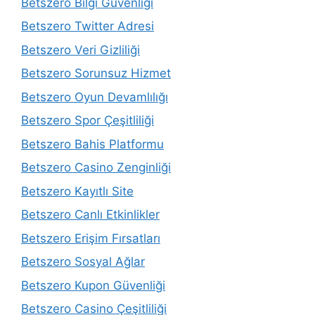
Betszero Bilgi Güvenliği
Betszero Twitter Adresi
Betszero Veri Gizliliği
Betszero Sorunsuz Hizmet
Betszero Oyun Devamlılığı
Betszero Spor Çeşitliliği
Betszero Bahis Platformu
Betszero Casino Zenginliği
Betszero Kayıtlı Site
Betszero Canlı Etkinlikler
Betszero Erişim Fırsatları
Betszero Sosyal Ağlar
Betszero Kupon Güvenliği
Betszero Casino Çeşitliliği