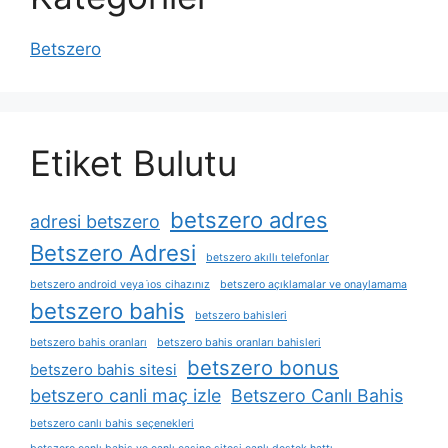
Betszero
Etiket Bulutu
betszero adres
adresi betszero
Betszero Adresi
betszero akıllı telefonlar
betszero android veya i̇os cihazınız
betszero açıklamalar ve onaylamama
betszero bahis
betszero bahisleri
betszero bahis oranları
betszero bahis oranları bahisleri
betszero bonus
betszero bahis sitesi
betszero canli maç izle
Betszero Canlı Bahis
betszero canlı bahis seçenekleri