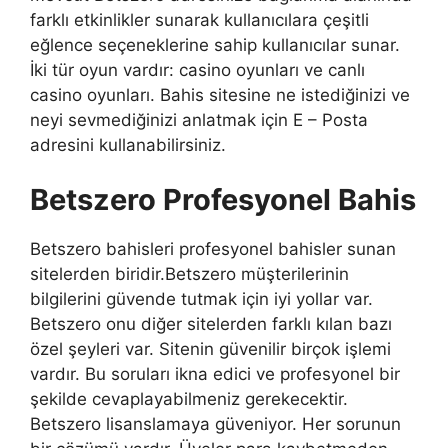
farklı etkinlikler sunarak kullanıcılara çeşitli
eğlence seçeneklerine sahip kullanıcılar sunar.
İki tür oyun vardır: casino oyunları ve canlı
casino oyunları. Bahis sitesine ne istediğinizi ve
neyi sevmediğinizi anlatmak için E – Posta
adresini kullanabilirsiniz.
Betszero Profesyonel Bahis
Betszero bahisleri profesyonel bahisler sunan
sitelerden biridir.Betszero müşterilerinin
bilgilerini güvende tutmak için iyi yollar var.
Betszero onu diğer sitelerden farklı kılan bazı
özel şeyleri var. Sitenin güvenilir birçok işlemi
vardır. Bu soruları ikna edici ve profesyonel bir
şekilde cevaplayabilmeniz gerekecektir.
Betszero lisanslamaya güveniyor. Her sorunun