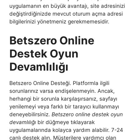
uygulamanın en büyük avantajı, site adresinizi
değiştirdiğinizde mevcut oturum açma adresi
bilgilerinizi yönetmeniz gerekmemesidir.
Betszero Online
Destek Oyun
Devamlılığı
Betszero Online Desteği. Platformla ilgili
sorunlarınız varsa endişelenmeyin. Ancak,
herhangi bir sorunla karşılaşırsanız, sayfayı
yenilemeyi veya farklı bir tarayıcı kullanmayı
deneyebilirsiniz.
Betszero online destek oyun
devamlılığı
bir düğmeye tıklayarak
uygulamalarında kolayca yardım alabilir. 7-24
canlı destek alın. Müşterilere yardımcı olan