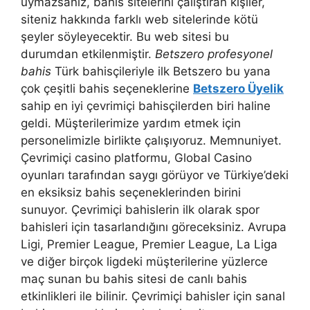
uymazsanız, bahis sitelerini çalıştıran kişiler,
siteniz hakkında farklı web sitelerinde kötü
şeyler söyleyecektir. Bu web sitesi bu
durumdan etkilenmiştir.
Betszero profesyonel
bahis
Türk bahisçileriyle ilk Betszero bu yana
çok çeşitli bahis seçeneklerine
Betszero Üyelik
sahip en iyi çevrimiçi bahisçilerden biri haline
geldi. Müşterilerimize yardım etmek için
personelimizle birlikte çalışıyoruz. Memnuniyet.
Çevrimiçi casino platformu, Global Casino
oyunları tarafından saygı görüyor ve Türkiye’deki
en eksiksiz bahis seçeneklerinden birini
sunuyor. Çevrimiçi bahislerin ilk olarak spor
bahisleri için tasarlandığını göreceksiniz. Avrupa
Ligi, Premier League, Premier League, La Liga
ve diğer birçok ligdeki müşterilerine yüzlerce
maç sunan bu bahis sitesi de canlı bahis
etkinlikleri ile bilinir. Çevrimiçi bahisler için sanal