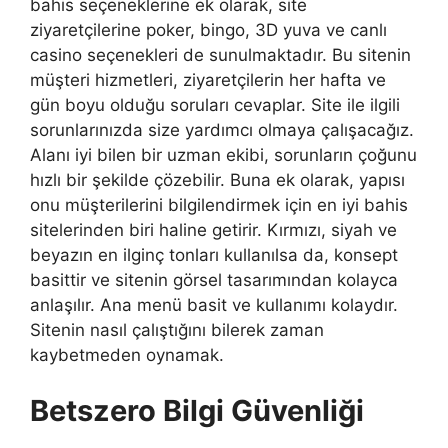
bahis seçeneklerine ek olarak, site
ziyaretçilerine poker, bingo, 3D yuva ve canlı
casino seçenekleri de sunulmaktadır. Bu sitenin
müşteri hizmetleri, ziyaretçilerin her hafta ve
gün boyu olduğu soruları cevaplar. Site ile ilgili
sorunlarınızda size yardımcı olmaya çalışacağız.
Alanı iyi bilen bir uzman ekibi, sorunların çoğunu
hızlı bir şekilde çözebilir. Buna ek olarak, yapısı
onu müşterilerini bilgilendirmek için en iyi bahis
sitelerinden biri haline getirir. Kırmızı, siyah ve
beyazın en ilginç tonları kullanılsa da, konsept
basittir ve sitenin görsel tasarımından kolayca
anlaşılır. Ana menü basit ve kullanımı kolaydır.
Sitenin nasıl çalıştığını bilerek zaman
kaybetmeden oynamak.
Betszero Bilgi Güvenliği