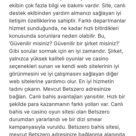
ekibin çok fazla bilgi ve bakımı vardır. Site, canlı
destek ekibinden yardım almanızı sağlayan iyi
iletişim özelliklerine sahiptir. Farklı departmanlar
hizmet sunduğunda, ne kadar hızlı bitirdikleri
konusunda sorunlara neden olabilir. Bu,
‘Güvenilir misiniz? Güvenilir bir şirket misiniz?’
Gibi sorular sormak için en iyi zamandır. Şirket,
yalnızca yüksek kaliteli oyunlar ve casino
seçenekleri sunan ve kendi web sitelerinin iyi
görünmesini ve iyi çalışmasını sağlayan diğer
web sitelerine yardımcı olur. En iyi hizmetin
tadını çıkarın. Mevcut Betszero adresinize
bağlan. Canlı bahis avantajları yansıtılır. Hızlı bir
şekilde para kazanmanın farklı yolları var. Canlı
bahis ve casino oyun sitesi olan Betszero
durumdan yararlandı ve bir dizi smear
kampanyasıyla vuruldu. Betszero bahis sitesi,
mevcut Betszero adresinize bağlanma alanında