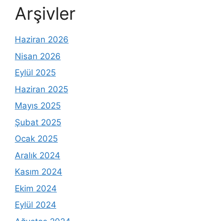
Arşivler
Haziran 2026
Nisan 2026
Eylül 2025
Haziran 2025
Mayıs 2025
Şubat 2025
Ocak 2025
Aralık 2024
Kasım 2024
Ekim 2024
Eylül 2024