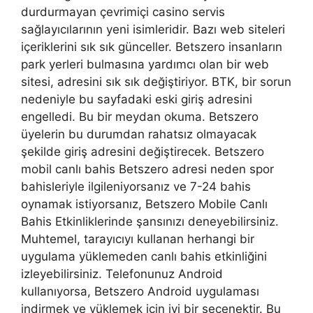
durdurmayan çevrimiçi casino servis
sağlayıcılarının yeni isimleridir. Bazı web siteleri
içeriklerini sık sık günceller. Betszero insanların
park yerleri bulmasına yardımcı olan bir web
sitesi, adresini sık sık değiştiriyor. BTK, bir sorun
nedeniyle bu sayfadaki eski giriş adresini
engelledi. Bu bir meydan okuma. Betszero
üyelerin bu durumdan rahatsız olmayacak
şekilde giriş adresini değiştirecek. Betszero
mobil canlı bahis Betszero adresi neden spor
bahisleriyle ilgileniyorsanız ve 7-24 bahis
oynamak istiyorsanız, Betszero Mobile Canlı
Bahis Etkinliklerinde şansınızı deneyebilirsiniz.
Muhtemel, tarayıcıyı kullanan herhangi bir
uygulama yüklemeden canlı bahis etkinliğini
izleyebilirsiniz. Telefonunuz Android
kullanıyorsa, Betszero Android uygulaması
indirmek ve yüklemek için iyi bir seçenektir. Bu