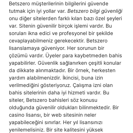
Betszero müşterilerinin bilgilerini güvende
tutmak için iyi yollar var.
Betszero bilgi güvenliği
onu diğer sitelerden farklı kılan bazı özel şeyleri
var. Sitenin güvenilir birçok işlemi vardır. Bu
soruları ikna edici ve profesyonel bir şekilde
cevaplayabilmeniz gerekecektir. Betszero
lisanslamaya güveniyor. Her sorunun bir
çözümü vardır. Üyeler para kaybetmeden bahis
yapabilirler. Güvenlik sağlanırken çeşitli konular
da dikkate alınmaktadır. Bir örnek, herkesten
yardım alabilmenizdir. İkincisi, buna izin
verilmediğini gösteriyoruz. Çalışma izni olan
bahis sitelerinin daha iyi hizmeti vardır. Bu
siteler, Betszero bahisleri söz konusu
olduğunda güvenilir oldukları bilinmektedir. Bir
casino lisansı, bir web sitesinin neler
yapabileceğini sınırlar. Her yıl lisansınızı
yenilemelisiniz. Bir site kalitesini yüksek