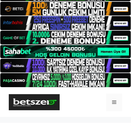
İçeriğe
atla
Menü