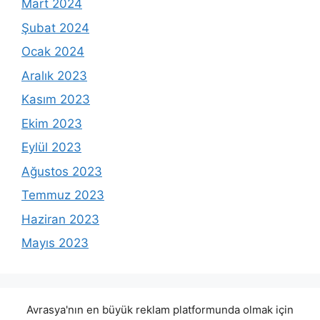
Mart 2024
Şubat 2024
Ocak 2024
Aralık 2023
Kasım 2023
Ekim 2023
Eylül 2023
Ağustos 2023
Temmuz 2023
Haziran 2023
Mayıs 2023
Avrasya'nın en büyük reklam platformunda olmak için