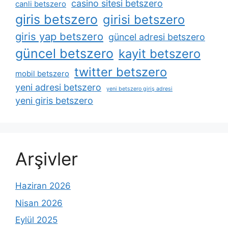
casino sitesi betszero
canli betszero
giris betszero
girisi betszero
giris yap betszero
güncel adresi betszero
güncel betszero
kayit betszero
twitter betszero
mobil betszero
yeni adresi betszero
yeni betszero giriş adresi
yeni giris betszero
Arşivler
Haziran 2026
Nisan 2026
Eylül 2025