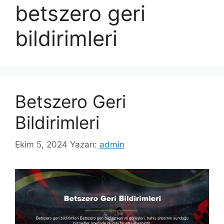
betszero geri
bildirimleri
Betszero Geri
Bildirimleri
Ekim 5, 2024
Yazarı:
admin