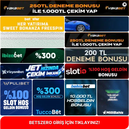
×
BETSZERO GİRİŞ İÇİN TIKLAYINIZ!