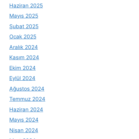
Haziran 2025
Mayıs 2025
Şubat 2025
Ocak 2025
Aralık 2024
Kasım 2024
Ekim 2024
Eylül 2024
Ağustos 2024
Temmuz 2024
Haziran 2024
Mayıs 2024
Nisan 2024