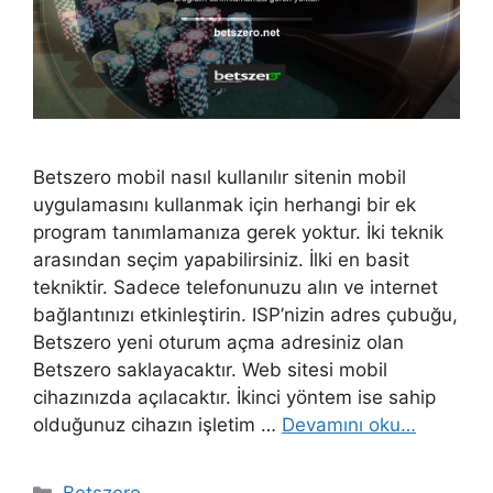
Betszero mobil nasıl kullanılır sitenin mobil
uygulamasını kullanmak için herhangi bir ek
program tanımlamanıza gerek yoktur. İki teknik
arasından seçim yapabilirsiniz. İlki en basit
tekniktir. Sadece telefonunuzu alın ve internet
bağlantınızı etkinleştirin. ISP’nizin adres çubuğu,
Betszero yeni oturum açma adresiniz olan
Betszero saklayacaktır. Web sitesi mobil
cihazınızda açılacaktır. İkinci yöntem ise sahip
olduğunuz cihazın işletim …
Devamını oku…
Kategoriler