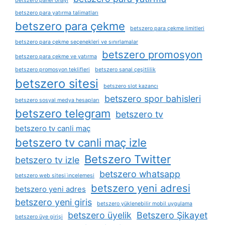
betszero panel onayı
betszero para yatırma talimatları
betszero para çekme
betszero para çekme limitleri
betszero para çekme seçenekleri ve sınırlamalar
betszero promosyon
betszero para çekme ve yatırma
betszero promosyon teklifleri
betszero sanal çeşitlilik
betszero sitesi
betszero slot kazancı
betszero spor bahisleri
betszero sosyal medya hesapları
betszero telegram
betszero tv
betszero tv canli maç
betszero tv canli maç izle
Betszero Twitter
betszero tv izle
betszero whatsapp
betszero web sitesi i̇ncelemesi
betszero yeni adresi
betszero yeni adres
betszero yeni giris
betszero yüklenebilir mobil uygulama
betszero üyelik
Betszero Şikayet
betszero üye girişi