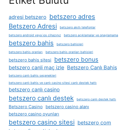
Etiket Bulutu
betszero adres
adresi betszero
Betszero Adresi
betszero akıllı telefonlar
betszero android veya i̇os cihazınız
betszero açıklamalar ve onaylamama
betszero bahis
betszero bahisleri
betszero bahis oranları
betszero bahis oranları bahisleri
betszero bonus
betszero bahis sitesi
betszero canli maç izle
Betszero Canlı Bahis
betszero canlı bahis seçenekleri
betszero canlı bahis ve canlı casino sitesi canlı destek hattı
betszero canlı casino
betszero canlı destek
betszero canlı destek hattı
Betszero Casino
betszero casino alanı
betszero casino oyunları
betszero casino sitesi
betszero com