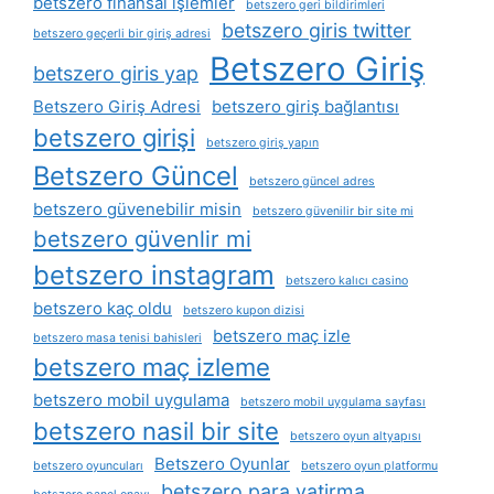
betszero finansal i̇şlemler
betszero geri bildirimleri
betszero giris twitter
betszero geçerli bir giriş adresi
Betszero Giriş
betszero giris yap
Betszero Giriş Adresi
betszero giriş bağlantısı
betszero girişi
betszero giriş yapın
Betszero Güncel
betszero güncel adres
betszero güvenebilir misin
betszero güvenilir bir site mi
betszero güvenlir mi
betszero instagram
betszero kalıcı casino
betszero kaç oldu
betszero kupon dizisi
betszero maç izle
betszero masa tenisi bahisleri
betszero maç izleme
betszero mobil uygulama
betszero mobil uygulama sayfası
betszero nasil bir site
betszero oyun altyapısı
Betszero Oyunlar
betszero oyuncuları
betszero oyun platformu
betszero para yatirma