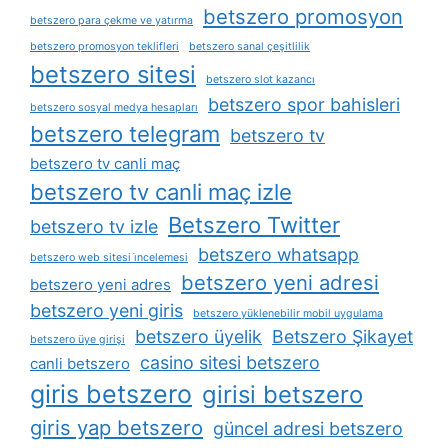
betszero promosyon
betszero para çekme ve yatırma
betszero promosyon teklifleri
betszero sanal çeşitlilik
betszero sitesi
betszero slot kazancı
betszero spor bahisleri
betszero sosyal medya hesapları
betszero telegram
betszero tv
betszero tv canli maç
betszero tv canli maç izle
Betszero Twitter
betszero tv izle
betszero whatsapp
betszero web sitesi i̇ncelemesi
betszero yeni adresi
betszero yeni adres
betszero yeni giris
betszero yüklenebilir mobil uygulama
betszero üyelik
Betszero Şikayet
betszero üye girişi
casino sitesi betszero
canli betszero
giris betszero
girisi betszero
giris yap betszero
güncel adresi betszero