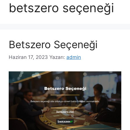
betszero seçeneği
Betszero Seçeneği
Haziran 17, 2023
Yazarı:
admin