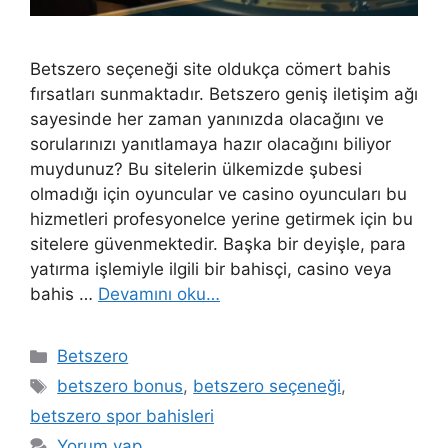
Betszero seçeneği site oldukça cömert bahis
fırsatları sunmaktadır. Betszero geniş iletişim ağı
sayesinde her zaman yanınızda olacağını ve
sorularınızı yanıtlamaya hazır olacağını biliyor
muydunuz? Bu sitelerin ülkemizde şubesi
olmadığı için oyuncular ve casino oyuncuları bu
hizmetleri profesyonelce yerine getirmek için bu
sitelere güvenmektedir. Başka bir deyişle, para
yatırma işlemiyle ilgili bir bahisçi, casino veya
bahis …
Devamını oku…
Kategoriler
Betszero
Etiketler
betszero bonus
,
betszero seçeneği
,
betszero spor bahisleri
Yorum yap