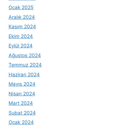
Ocak 2025
Aralık 2024
Kasım 2024
Ekim 2024
Eylül 2024
Ağustos 2024
Temmuz 2024
Haziran 2024
Mayıs 2024
Nisan 2024
Mart 2024
Şubat 2024
Ocak 2024