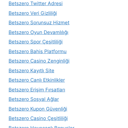
Betszero Twitter Adresi
Betszero Veri Gizliliği
Betszero Sorunsuz Hizmet
Betszero Oyun Devamlılığı
Betszero Spor Çeşitliliği
Betszero Bahis Platformu
Betszero Casino Zenginliği
Betszero Kayıtlı Site
Betszero Canlı Etkinlikler
Betszero Erişim Fırsatları
Betszero Sosyal Ağlar
Betszero Kupon Güvenliği
Betszero Casino Çeşitliliği
Betszero Heyecanlı Bonuslar