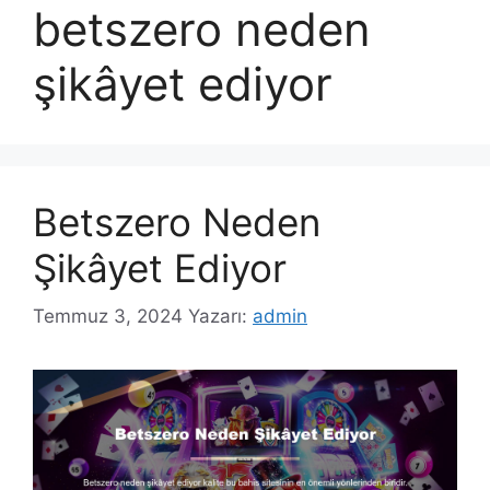
betszero neden
şikâyet ediyor
Betszero Neden
Şikâyet Ediyor
Temmuz 3, 2024
Yazarı:
admin