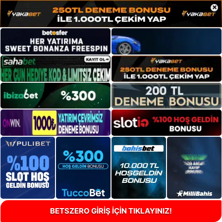
×
BETSZERO GİRİŞ İÇİN TIKLAYINIZ!