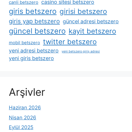
casino sitesi betszero
canli betszero
giris betszero
girisi betszero
giris yap betszero
güncel adresi betszero
güncel betszero
kayit betszero
twitter betszero
mobil betszero
yeni adresi betszero
yeni betszero giriş adresi
yeni giris betszero
Arşivler
Haziran 2026
Nisan 2026
Eylül 2025