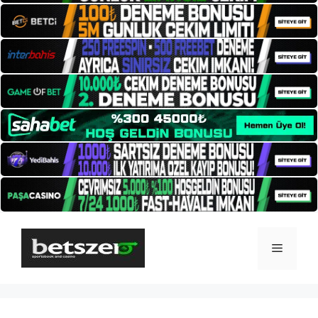
İçeriğe
atla
Menü