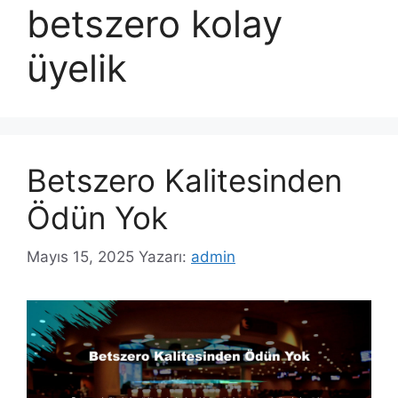
betszero kolay
üyelik
Betszero Kalitesinden
Ödün Yok
Mayıs 15, 2025
Yazarı:
admin