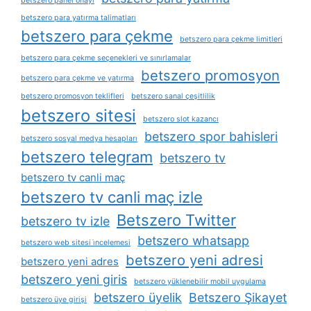
betszero panel onayı
betszero para yatırma talimatları
betszero para çekme
betszero para çekme limitleri
betszero para çekme seçenekleri ve sınırlamalar
betszero promosyon
betszero para çekme ve yatırma
betszero promosyon teklifleri
betszero sanal çeşitlilik
betszero sitesi
betszero slot kazancı
betszero spor bahisleri
betszero sosyal medya hesapları
betszero telegram
betszero tv
betszero tv canli maç
betszero tv canli maç izle
Betszero Twitter
betszero tv izle
betszero whatsapp
betszero web sitesi i̇ncelemesi
betszero yeni adresi
betszero yeni adres
betszero yeni giris
betszero yüklenebilir mobil uygulama
betszero üyelik
Betszero Şikayet
betszero üye girişi