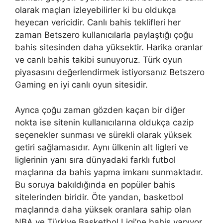
olarak maçları izleyebilirler ki bu oldukça
heyecan vericidir. Canlı bahis teklifleri her
zaman Betszero kullanıcılarla paylaştığı çoğu
bahis sitesinden daha yüksektir. Harika oranlar
ve canlı bahis takibi sunuyoruz. Türk oyun
piyasasını değerlendirmek istiyorsanız Betszero
Gaming en iyi canlı oyun sitesidir.
Ayrıca çoğu zaman gözden kaçan bir diğer
nokta ise sitenin kullanıcılarına oldukça cazip
seçenekler sunması ve sürekli olarak yüksek
getiri sağlamasıdır. Aynı ülkenin alt ligleri ve
liglerinin yanı sıra dünyadaki farklı futbol
maçlarına da bahis yapma imkanı sunmaktadır.
Bu soruya bakıldığında en popüler bahis
sitelerinden biridir. Öte yandan, basketbol
maçlarında daha yüksek oranlara sahip olan
NBA ve Türkiye Basketbol Ligi’ne bahis yapıyor.