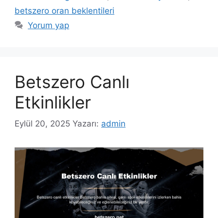
betszero oran beklentileri
Yorum yap
Betszero Canlı
Etkinlikler
Eylül 20, 2025
Yazarı:
admin