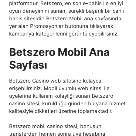
platformdur. Betszero, en son e-bahis ile en iyi
oyun deneyimini sunan, sürekli başarılı bir canlı
bahis sitesidir! Betszero Mobil ana sayfasında
yer alan Promosyonlar butonuna tıklayarak
kampanya kategorilerini görüntüleyebilirsiniz.
Betszero Mobil Ana
Sayfası
Betszero Casino web sitesine kolayca
erişebilirsiniz. Mobil uyumlu web sitesi ile
üyelerine kullanım kolaylığı sunan Betszero
casino sitesi, kurulduğu günden bu yana hizmet
kalitesiyle dikkatleri üzerine toplamaktadır.
Betszero mobil casino sitesi, bonusun
transferden hemen sonra üye hesabına