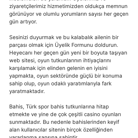
ziyaretçilerimiz hizmetimizden oldukça memnun
görünüyor ve olumlu yorumların sayısı her geçen
gün artıyor.
Sesinizi duyurmak ve bu kalabalık ailenin bir
parçası olmak için Üyelik Formunu doldurun.
Heyecanı her geçen gün yeni bir boyuta taşıyan
web sitesi, oyun tutkunlarının ihtiyaçlarını
karşılamak için elinden gelenin en iyisini
yapmakta, oyun sektöründe güçlü bir konuma
sahip olup, oyun odaklı yaratımlarıyla fark
yaratmaktadır.
Bahis, Türk spor bahis tutkunlarına hitap
etmekte ve yine de çok çeşitli casino oyunları
sunmaktadır. Bu nedenle bahislerinden keyif
alan kullanıcılar sitenin birçok özelliğinden
yararlanma şansına sahiptir.