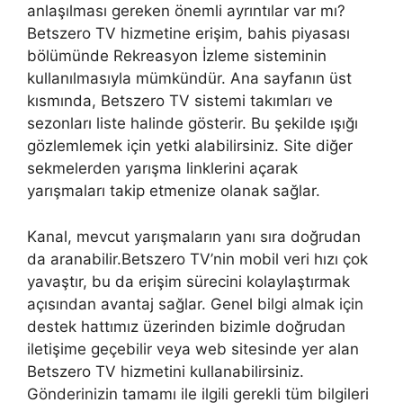
anlaşılması gereken önemli ayrıntılar var mı?
Betszero TV hizmetine erişim, bahis piyasası
bölümünde Rekreasyon İzleme sisteminin
kullanılmasıyla mümkündür. Ana sayfanın üst
kısmında, Betszero TV sistemi takımları ve
sezonları liste halinde gösterir. Bu şekilde ışığı
gözlemlemek için yetki alabilirsiniz. Site diğer
sekmelerden yarışma linklerini açarak
yarışmaları takip etmenize olanak sağlar.
Kanal, mevcut yarışmaların yanı sıra doğrudan
da aranabilir.Betszero TV’nin mobil veri hızı çok
yavaştır, bu da erişim sürecini kolaylaştırmak
açısından avantaj sağlar. Genel bilgi almak için
destek hattımız üzerinden bizimle doğrudan
iletişime geçebilir veya web sitesinde yer alan
Betszero TV hizmetini kullanabilirsiniz.
Gönderinizin tamamı ile ilgili gerekli tüm bilgileri