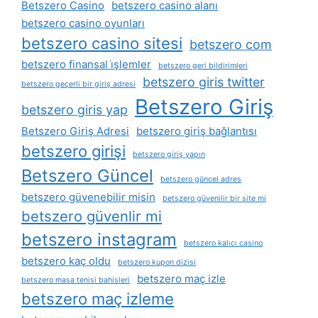
Betszero Casino
betszero casino alanı
betszero casino oyunları
betszero casino sitesi
betszero com
betszero finansal i̇şlemler
betszero geri bildirimleri
betszero giris twitter
betszero geçerli bir giriş adresi
Betszero Giriş
betszero giris yap
Betszero Giriş Adresi
betszero giriş bağlantısı
betszero girişi
betszero giriş yapın
Betszero Güncel
betszero güncel adres
betszero güvenebilir misin
betszero güvenilir bir site mi
betszero güvenlir mi
betszero instagram
betszero kalıcı casino
betszero kaç oldu
betszero kupon dizisi
betszero maç izle
betszero masa tenisi bahisleri
betszero maç izleme