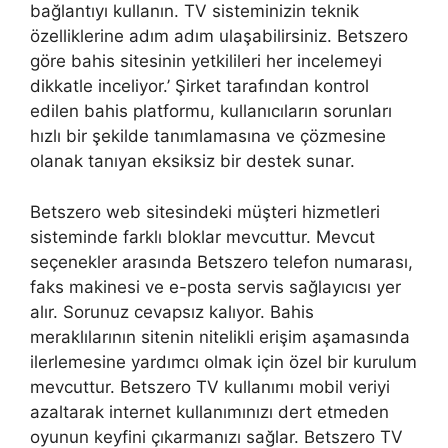
bağlantıyı kullanın. TV sisteminizin teknik
özelliklerine adım adım ulaşabilirsiniz. Betszero
göre bahis sitesinin yetkilileri her incelemeyi
dikkatle inceliyor.’ Şirket tarafından kontrol
edilen bahis platformu, kullanıcıların sorunları
hızlı bir şekilde tanımlamasına ve çözmesine
olanak tanıyan eksiksiz bir destek sunar.
Betszero web sitesindeki müşteri hizmetleri
sisteminde farklı bloklar mevcuttur. Mevcut
seçenekler arasında Betszero telefon numarası,
faks makinesi ve e-posta servis sağlayıcısı yer
alır. Sorunuz cevapsız kalıyor. Bahis
meraklılarının sitenin nitelikli erişim aşamasında
ilerlemesine yardımcı olmak için özel bir kurulum
mevcuttur. Betszero TV kullanımı mobil veriyi
azaltarak internet kullanımınızı dert etmeden
oyunun keyfini çıkarmanızı sağlar. Betszero TV