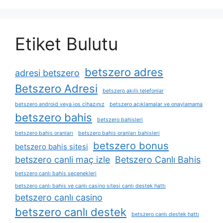
Etiket Bulutu
betszero adres
adresi betszero
Betszero Adresi
betszero akıllı telefonlar
betszero android veya i̇os cihazınız
betszero açıklamalar ve onaylamama
betszero bahis
betszero bahisleri
betszero bahis oranları
betszero bahis oranları bahisleri
betszero bonus
betszero bahis sitesi
betszero canli maç izle
Betszero Canlı Bahis
betszero canlı bahis seçenekleri
betszero canlı bahis ve canlı casino sitesi canlı destek hattı
betszero canlı casino
betszero canlı destek
betszero canlı destek hattı