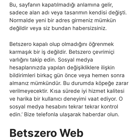
Bu, sayfanın kapatılmadığı anlamına gelir,
sadece alan adı veya tasarımın kendisi değişti.
Normalde yeni bir adres girmeniz mümkün
değildir veya siz bundan habersizsiniz.
Betszero kapalı olup olmadığını öğrenmek
karmaşık bir iş değildir. Betszero çevrimiçi
varlığını takip edin. Sosyal medya
hesaplarınızda yapılan değişikliklere ilişkin
bildirimleri birkaç gün önce veya hemen sonra
almanız mümkündür. Bu durumda köpeğe zarar
verilmeyecektir. Kısa sürede iyi hizmet kalitesi
ve harika bir kullanıcı deneyimi vaat ediyor. O
sosyal medya hesabını tekrar tekrar kontrol
edin.’ Bize telefonla ulaşarak haberdar olun.
Betszero Web