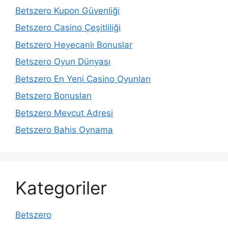
Betszero Kupon Güvenliği
Betszero Casino Çeşitliliği
Betszero Heyecanlı Bonuslar
Betszero Oyun Dünyası
Betszero En Yeni Casino Oyunları
Betszero Bonusları
Betszero Mevcut Adresi
Betszero Bahis Oynama
Kategoriler
Betszero