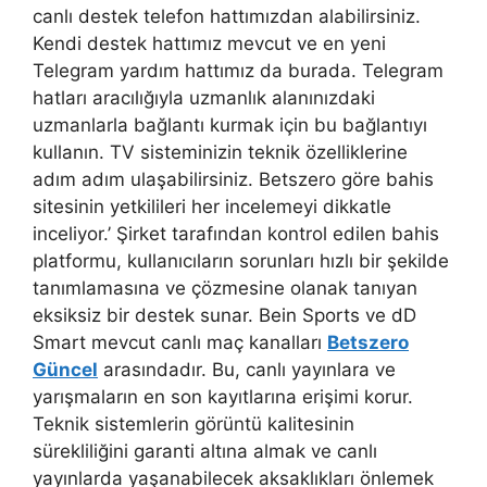
canlı destek telefon hattımızdan alabilirsiniz.
Kendi destek hattımız mevcut ve en yeni
Telegram yardım hattımız da burada. Telegram
hatları aracılığıyla uzmanlık alanınızdaki
uzmanlarla bağlantı kurmak için bu bağlantıyı
kullanın. TV sisteminizin teknik özelliklerine
adım adım ulaşabilirsiniz. Betszero göre bahis
sitesinin yetkilileri her incelemeyi dikkatle
inceliyor.’ Şirket tarafından kontrol edilen bahis
platformu, kullanıcıların sorunları hızlı bir şekilde
tanımlamasına ve çözmesine olanak tanıyan
eksiksiz bir destek sunar. Bein Sports ve dD
Smart mevcut canlı maç kanalları
Betszero
Güncel
arasındadır. Bu, canlı yayınlara ve
yarışmaların en son kayıtlarına erişimi korur.
Teknik sistemlerin görüntü kalitesinin
sürekliliğini garanti altına almak ve canlı
yayınlarda yaşanabilecek aksaklıkları önlemek