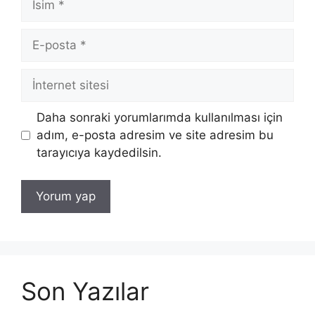
E-
posta
İnternet
sitesi
Daha sonraki yorumlarımda kullanılması için
adım, e-posta adresim ve site adresim bu
tarayıcıya kaydedilsin.
Son Yazılar