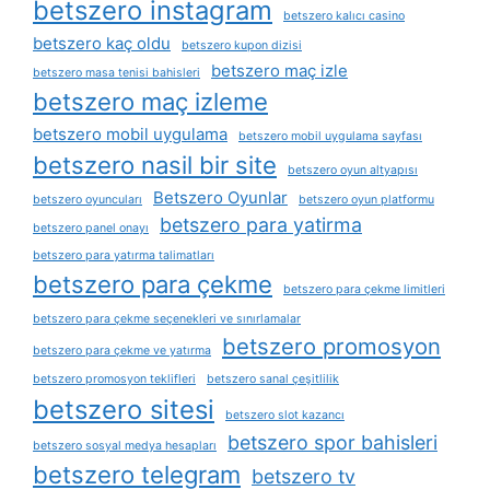
betszero instagram
betszero kalıcı casino
betszero kaç oldu
betszero kupon dizisi
betszero maç izle
betszero masa tenisi bahisleri
betszero maç izleme
betszero mobil uygulama
betszero mobil uygulama sayfası
betszero nasil bir site
betszero oyun altyapısı
Betszero Oyunlar
betszero oyuncuları
betszero oyun platformu
betszero para yatirma
betszero panel onayı
betszero para yatırma talimatları
betszero para çekme
betszero para çekme limitleri
betszero para çekme seçenekleri ve sınırlamalar
betszero promosyon
betszero para çekme ve yatırma
betszero promosyon teklifleri
betszero sanal çeşitlilik
betszero sitesi
betszero slot kazancı
betszero spor bahisleri
betszero sosyal medya hesapları
betszero telegram
betszero tv