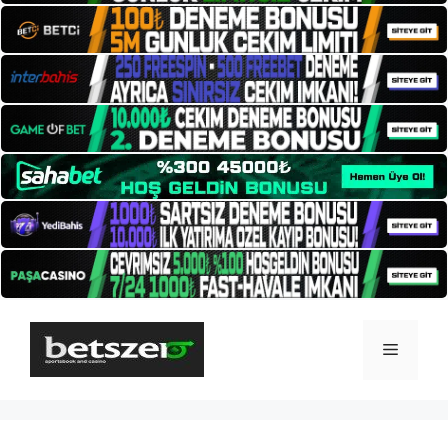
İçeriğe
atla
Menü