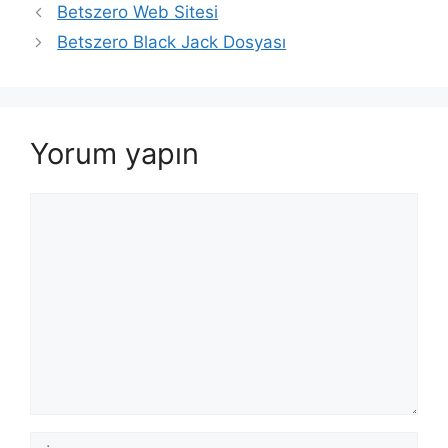
Betszero Web Sitesi
Betszero Black Jack Dosyası
Yorum yapın
Yorum
İsim