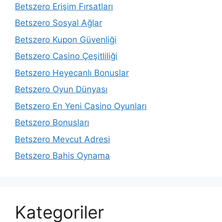
Betszero Erişim Fırsatları
Betszero Sosyal Ağlar
Betszero Kupon Güvenliği
Betszero Casino Çeşitliliği
Betszero Heyecanlı Bonuslar
Betszero Oyun Dünyası
Betszero En Yeni Casino Oyunları
Betszero Bonusları
Betszero Mevcut Adresi
Betszero Bahis Oynama
Kategoriler