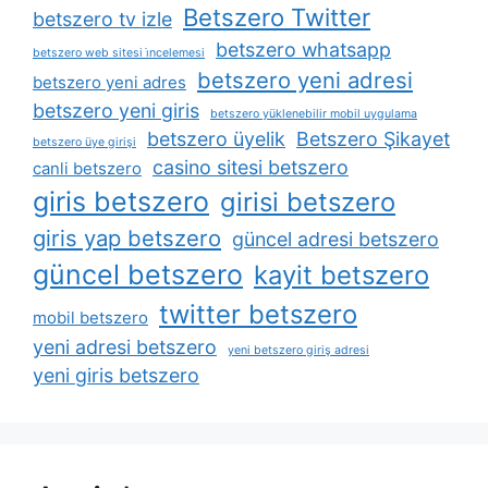
Betszero Twitter
betszero tv izle
betszero whatsapp
betszero web sitesi i̇ncelemesi
betszero yeni adresi
betszero yeni adres
betszero yeni giris
betszero yüklenebilir mobil uygulama
betszero üyelik
Betszero Şikayet
betszero üye girişi
casino sitesi betszero
canli betszero
giris betszero
girisi betszero
giris yap betszero
güncel adresi betszero
güncel betszero
kayit betszero
twitter betszero
mobil betszero
yeni adresi betszero
yeni betszero giriş adresi
yeni giris betszero