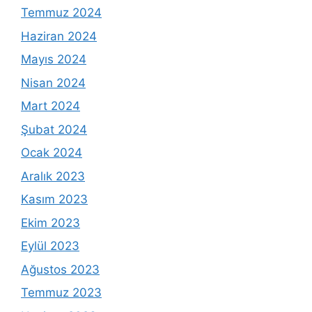
Temmuz 2024
Haziran 2024
Mayıs 2024
Nisan 2024
Mart 2024
Şubat 2024
Ocak 2024
Aralık 2023
Kasım 2023
Ekim 2023
Eylül 2023
Ağustos 2023
Temmuz 2023