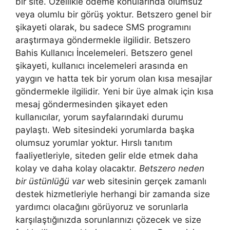
bir site. Özellikle ödeme konularında olumsuz
veya olumlu bir görüş yoktur. Betszero genel bir
şikayeti olarak, bu sadece SMS programını
araştırmaya göndermekle ilgilidir. Betszero
Bahis Kullanıcı İncelemeleri. Betszero genel
şikayeti, kullanıcı incelemeleri arasında en
yaygın ve hatta tek bir yorum olan kısa mesajlar
göndermekle ilgilidir. Yeni bir üye almak için kısa
mesaj göndermesinden şikayet eden
kullanıcılar, yorum sayfalarındaki durumu
paylaştı. Web sitesindeki yorumlarda başka
olumsuz yorumlar yoktur. Hırslı tanıtım
faaliyetleriyle, siteden gelir elde etmek daha
kolay ve daha kolay olacaktır.
Betszero neden
bir üstünlüğü var
web sitesinin gerçek zamanlı
destek hizmetleriyle herhangi bir zamanda size
yardımcı olacağını görüyoruz ve sorunlarla
karşılaştığınızda sorunlarınızı çözecek ve size