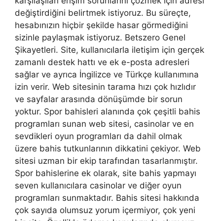
karşılaşılan erişim sorunlarını çözmek için adresi
değiştirdiğini belirtmek istiyoruz. Bu süreçte,
hesabınızın hiçbir şekilde hasar görmediğini
sizinle paylaşmak istiyoruz. Betszero Genel
Şikayetleri. Site, kullanıcılarla iletişim için gerçek
zamanlı destek hattı ve ek e-posta adresleri
sağlar ve ayrıca İngilizce ve Türkçe kullanımına
izin verir. Web sitesinin tarama hızı çok hızlıdır
ve sayfalar arasında dönüşümde bir sorun
yoktur. Spor bahisleri alanında çok çeşitli bahis
programları sunan web sitesi, casinolar ve en
sevdikleri oyun programları da dahil olmak
üzere bahis tutkunlarının dikkatini çekiyor. Web
sitesi uzman bir ekip tarafından tasarlanmıştır.
Spor bahislerine ek olarak, site bahis yapmayı
seven kullanıcılara casinolar ve diğer oyun
programları sunmaktadır. Bahis sitesi hakkında
çok sayıda olumsuz yorum içermiyor, çok yeni