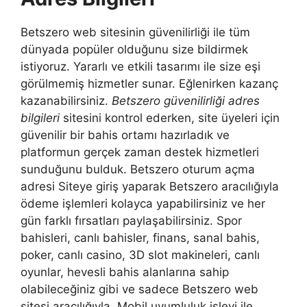
Betszero web sitesinin güvenilirliği ile tüm
dünyada popüler olduğunu size bildirmek
istiyoruz. Yararlı ve etkili tasarımı ile size eşi
görülmemiş hizmetler sunar. Eğlenirken kazanç
kazanabilirsiniz.
Betszero güvenilirliği adres
bilgileri
sitesini kontrol ederken, site üyeleri için
güvenilir bir bahis ortamı hazırladık ve
platformun gerçek zaman destek hizmetleri
sunduğunu bulduk. Betszero oturum açma
adresi Siteye giriş yaparak Betszero aracılığıyla
ödeme işlemleri kolayca yapabilirsiniz ve her
gün farklı fırsatları paylaşabilirsiniz. Spor
bahisleri, canlı bahisler, finans, sanal bahis,
poker, canlı casino, 3D slot makineleri, canlı
oyunlar, hevesli bahis alanlarına sahip
olabileceğiniz gibi ve sadece Betszero web
sitesi aracılığıyla. Mobil uyumluluk işlevi ile,