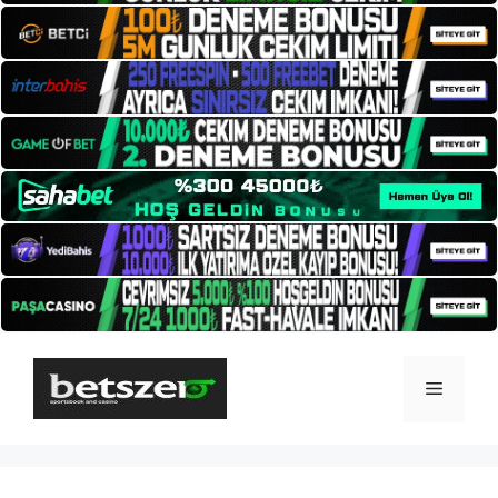
İçeriğe
atla
Menü