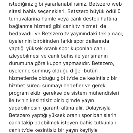
istediğiniz gibi yararlanabilirsiniz. Betszero web
sitesi bahis seçenekleri. Betszero büyük ödüllü
turnuvalarına hamle veya canlı destek hattına
bağlanma hizmeti gibi canlı tv hizmeti de
bedavadır ve Betszero tv yayınındaki tek amacı;
üyelerinin birbirinden farklı spor dallarında
yaptığı yüksek oranlı spor kuponları canlı
izleyebilmesi ve canlı bahis ile yarışmanın
durumuna göre kupon yapmasıdır. Betszero,
üyelerine sunmuş olduğu diğer bütün
hizmetlerde olduğu gibi tv’de de kesintisiz bir
hizmet süreci sunmayı hedefler ve gerek
program ekibi gerekse de sistem mühendisleri
ile tv’nin kesintisiz bir biçimde yayın
yapabilmesini garanti altına alır. Dolayısıyla
Betszero yaptığı yüksek oranlı spor bahislerini
canlı takip edebilmek isteyen bahis tutkunları,
canlı tv’de kesintisiz bir yayın keyfiyle