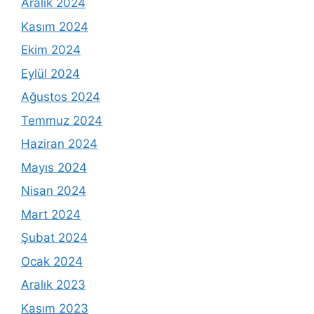
Aralık 2024
Kasım 2024
Ekim 2024
Eylül 2024
Ağustos 2024
Temmuz 2024
Haziran 2024
Mayıs 2024
Nisan 2024
Mart 2024
Şubat 2024
Ocak 2024
Aralık 2023
Kasım 2023